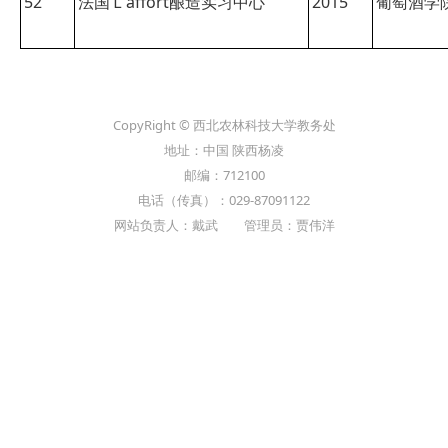
52
法国Ｌaffort酿造实习中心
2015
葡萄酒学
CopyRight © 西北农林科技大学教务处
地址：中国 陕西杨凌
邮编：712100
电话（传真）：029-87091122
网站负责人：戴武 管理员：贾伟洋