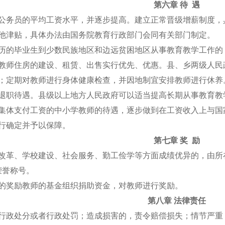
第六章 待 遇
家公务员的平均工资水平，并逐步提高。建立正常晋级增薪制度
其他津贴，具体办法由国务院教育行政部门会同有关部门制定。
学历的毕业生到少数民族地区和边远贫困地区从事教育教学工作
市教师住房的建设、租赁、出售实行优先、优惠。县、乡两级人
遇；定期对教师进行身体健康检查，并因地制宜安排教师进行休
者退职待遇。县级以上地方人民政府可以适当提高长期从事教育
、集体支付工资的中小学教师的待遇，逐步做到在工资收入上与
行确定并予以保障。
第七章 奖 励
学改革、学校建设、社会服务、勤工俭学等方面成绩优异的，由
荣誉称号。
立的奖励教师的基金组织捐助资金，对教师进行奖励。
第八章 法律责任
予行政处分或者行政处罚；造成损害的，责令赔偿损失；情节严