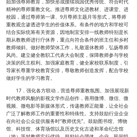
始加强尊师教育，加快形成接续我国优秀传统、符合时代
精神的尊师重教文化。推进尊师文化进教材、进课堂、进
校园，通过尊师第一课、9月尊师主题月等形式，将尊师
重教观念渗透进学生的价值体系。有条件的地方和学校可
结合实际统筹有关资源，因地制宜安排一线教师特别是长
期从教教师进行疗休养，重点向符合条件的班主任和乡村
教师倾斜。做好教师荣休工作，礼敬退休教师，弘扬尊师
风尚。建立健全教职工代表大会制度，保障教师参与学校
决策的民主权利。加强家庭教育，健全家校联系制度，引
导家长尊重学校教育安排，尊敬教师创造发挥，配合学校
做好学生的学习教育。
17．强化各方联动，营造尊师重教氛围。加强展现新
时代教师风貌的影视文学作品创作，善用微博、微信、微
视频、微电影等新媒体形式，传递教师正能量，让全社会
广泛了解教师工作的重要性和特殊性。支持鼓励行业企业
在向社会公众提供服务时“教师优先”。鼓励图书馆、博物
馆、科技馆、体育场馆以及历史文化古迹和革命纪念馆
（地）等对教师实行优待。鼓励社会团体、企业、民间组