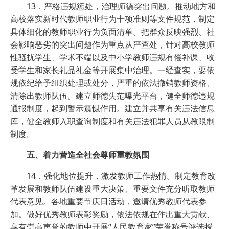
13．严格违规惩处，治理师德突出问题。推动地方和
高校落实新时代教师职业行为十项准则等文件规范，制定
具体细化的教师职业行为负面清单。把群众反映强烈、社
会影响恶劣的突出问题作为重点从严查处，针对高校教师
性骚扰学生、学术不端以及中小学教师违规有偿补课、收
受学生和家长礼品礼金等开展集中治理。一经查实，要依
规依纪给予组织处理或处分，严重的依法撤销教师资格、
清除出教师队伍。建立师德失范曝光平台，健全师德违规
通报制度，起到警示震慑作用。建立并共享有关违法信息
库，健全教师入职查询制度和有关违法犯罪人员从教限制
制度。
五、着力营造全社会尊师重教氛围
14．强化地位提升，激发教师工作热情。制定教育改
革发展和教师队伍建设重大决策、重要文件充分听取教师
代表意见。各地重要节庆日活动，邀请优秀教师代表参
加。做好优秀教师表彰奖励，依法依规在作出重大贡献、
享有崇高声誉的教师中开展“人民教育家”荣誉称号评选授