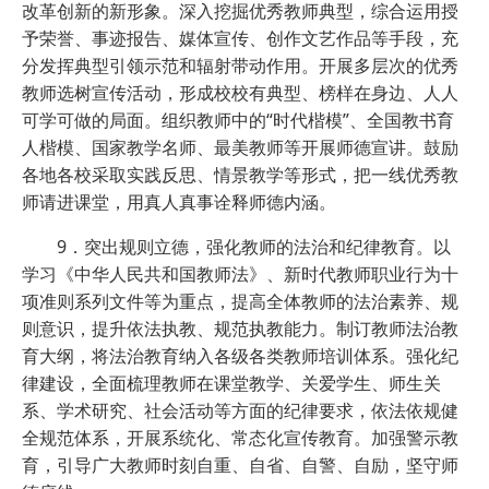
改革创新的新形象。深入挖掘优秀教师典型，综合运用授
予荣誉、事迹报告、媒体宣传、创作文艺作品等手段，充
分发挥典型引领示范和辐射带动作用。开展多层次的优秀
教师选树宣传活动，形成校校有典型、榜样在身边、人人
可学可做的局面。组织教师中的“时代楷模”、全国教书育
人楷模、国家教学名师、最美教师等开展师德宣讲。鼓励
各地各校采取实践反思、情景教学等形式，把一线优秀教
师请进课堂，用真人真事诠释师德内涵。
9．突出规则立德，强化教师的法治和纪律教育。以
学习《中华人民共和国教师法》、新时代教师职业行为十
项准则系列文件等为重点，提高全体教师的法治素养、规
则意识，提升依法执教、规范执教能力。制订教师法治教
育大纲，将法治教育纳入各级各类教师培训体系。强化纪
律建设，全面梳理教师在课堂教学、关爱学生、师生关
系、学术研究、社会活动等方面的纪律要求，依法依规健
全规范体系，开展系统化、常态化宣传教育。加强警示教
育，引导广大教师时刻自重、自省、自警、自励，坚守师