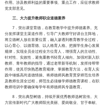
作用。涉及教师利益的重要事项、重点工作，应征求教师
党支部意见。
三、大力提升教师职业道德素养
7．突出课堂育德，在教育教学中提升师德素养。充
分发挥课堂主渠道作用，引导广大教师守好讲台主阵地，
将立德树人放在首要位置，融入渗透到教育教学全过程，
以心育心、以德育德、以人格育人格。把握学生身心发展
规律，实现全员全过程全方位育人，增强育人的主动性、
针对性、实效性，避免重教书轻育人倾向。加强对新入职
教师、青年教师的指导，通过老带新等机制，发挥传帮带
作用，使其尽快熟悉教育规律、掌握教育方法，在育人实
践中锤炼高尚道德情操。将师德师风教育贯穿师范生培养
及教师生涯全过程，师范生必须修学师德教育课程，在职
教师培训中要确保每学年有师德师风专题教育。
8．突出典型树德，持续开展优秀教师选树宣传。大
力宣传新时代广大教师阳光美丽、爱岗敬业、甘于奉献、